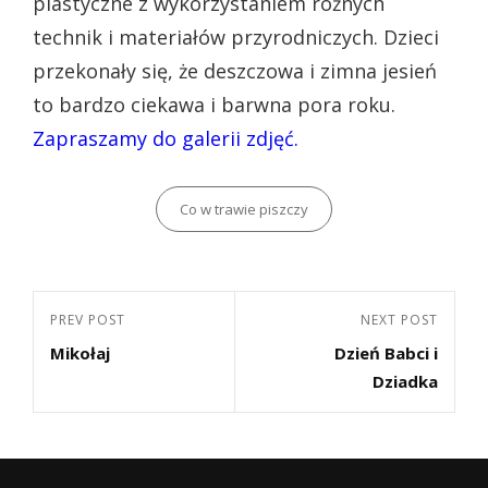
plastyczne z wykorzystaniem różnych
technik i materiałów przyrodniczych. Dzieci
przekonały się, że deszczowa i zimna jesień
to bardzo ciekawa i barwna pora roku.
Zapraszamy do galerii zdjęć.
Categories
Co w trawie piszczy
Nawigacja
Previous
PREV POST
Next
NEXT POST
wpisu
Mikołaj
Dzień Babci i
Post
Post
Dziadka