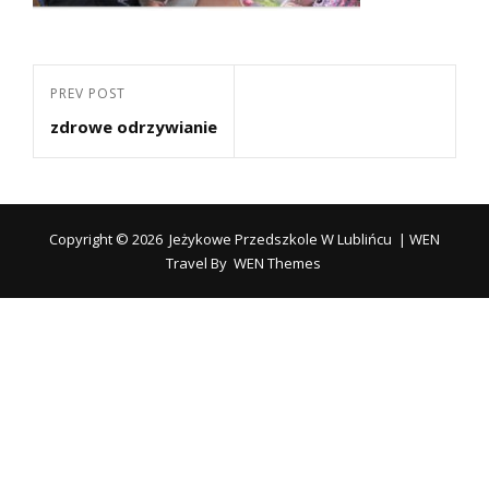
Nawigacja
Previous
PREV POST
wpisu
zdrowe odrzywianie
Post
Copyright © 2026
Jeżykowe Przedszkole W Lublińcu
|
WEN
Travel By
WEN Themes