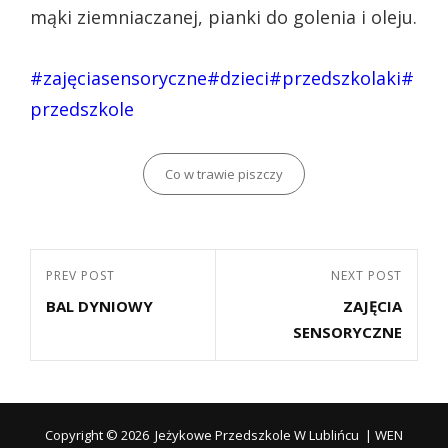
mąki ziemniaczanej, pianki do golenia i oleju.
#zajęciasensoryczne
#dzieci
#przedszkolaki
#
przedszkole
Categories
Co w trawie piszczy
Nawigacja
Previous
PREV POST
Next
NEXT POST
wpisu
BAL DYNIOWY
ZAJĘCIA
Post
Post
SENSORYCZNE
Copyright © 2026
Jeżykowe Przedszkole W Lublińcu
|
WEN