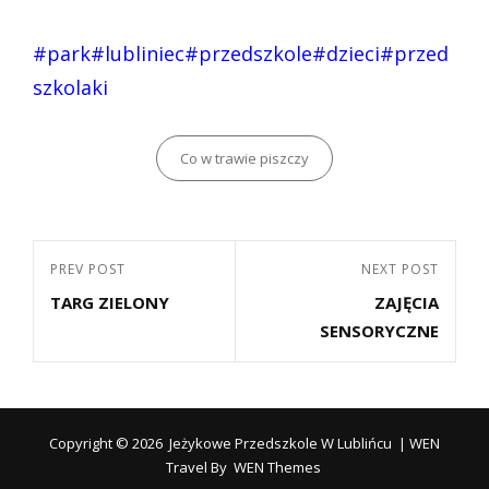
#park
#lubliniec
#przedszkole
#dzieci
#przed
szkolaki
Categories
Co w trawie piszczy
Nawigacja
Previous
PREV POST
Next
NEXT POST
wpisu
TARG ZIELONY
ZAJĘCIA
Post
Post
SENSORYCZNE
Copyright © 2026
Jeżykowe Przedszkole W Lublińcu
|
WEN
Travel By
WEN Themes