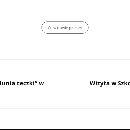
Categories
Co w trawie piszczy
Next
dunia teczki” w
Wizyta w Szk
Post