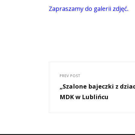
Zapraszamy do galerii zdjęć.
Nawigacja
wpisu
PREV POST
Previous
„Szalone bajeczki z dzia
Post
MDK w Lublińcu