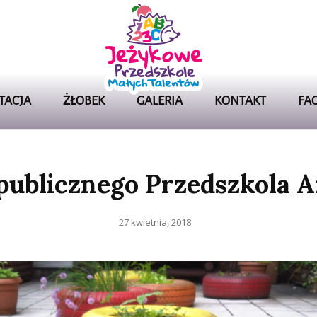
Przedszkole Lubliniec
JEŻYK
PRZEDSZ
TACJA
ŻŁOBEK
GALERIA
KONTAKT
FA
W LUBL
publicznego Przedszkola A
Posted
27 kwietnia, 2018
on