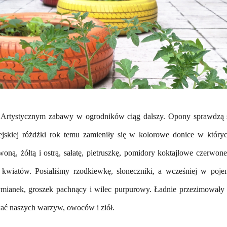
Artystycznym zabawy w ogrodników ciąg dalszy
. Opony sprawdzą s
ejskiej różdżki
rok temu
zamieniły się w kolorowe donice w któr
rwoną, żółtą
i ostrą,
sałatę, pietruszkę, pomidory koktajlowe
czerwone
kwiatów. Posialiśmy
rzodkiewkę,
słoneczniki,
a wcześniej w poje
tymianek, groszek pachnący i wilec purpurowy
. Ładnie przezimowały 
wać naszych warzyw, owoców i ziół.