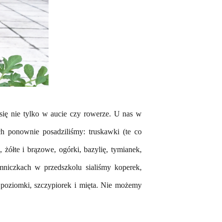
ię nie tylko w aucie czy rowerze. U nas w
ych
ponownie
posadziliśmy: truskawki (te co
, żółte i brązowe
, ogórki, bazylię, tymianek,
mniczkach w przedszkolu sialiśmy
koperek,
poziomki, szczypiorek i mięta.
Nie możemy