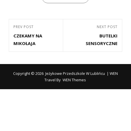
Nawigacja
Previous
PREV POST
Next
NEXT POST
wpisu
CZEKAMY NA
BUTELKI
Post
Post
MIKOŁAJA
SENSORYCZNE
Copyright © 2026
Jeżykowe Przedszkole W Lublińcu
|
WEN
Travel By
WEN Themes