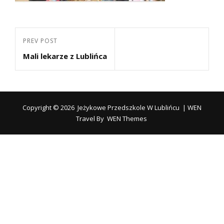
Nawigacja
Previous
PREV POST
wpisu
Mali lekarze z Lublińca
Post
Copyright © 2026
Jeżykowe Przedszkole W Lublińcu
|
WEN
Travel By
WEN Themes