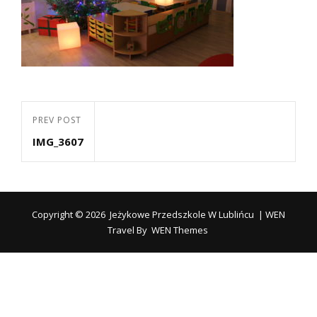
Nawigacja
Previous
PREV POST
wpisu
IMG_3607
Post
Copyright © 2026
Jeżykowe Przedszkole W Lublińcu
|
WEN
Travel By
WEN Themes