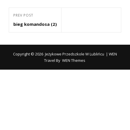
Nawigacja
Previous
PREV POST
wpisu
bieg komandosa (2)
Post
Copyright © 2026
Jeżykowe Przedszkole W Lublińcu
|
WEN
Travel By
WEN Themes