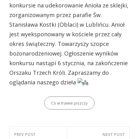
konkursie na udekorowanie Anioła ze sklejki,
zorganizowanym przez parafie Św.
Stanisława Kostki (Oblaci) w Lublińcu. Anioł
jest wyeksponowany w kościele przez cały
okres świąteczny. Towarzyszy szopce
bożonarodzeniowej. Ogłoszenie wyników
konkursu nastąpi 6 stycznia, na zakończenie
Orszaku Trzech Króli. Zapraszamy do
oglądania naszego dzieła
Categories
Co w trawie piszczy
Nawigacja
Previous
PREV POST
Next
NEXT POST