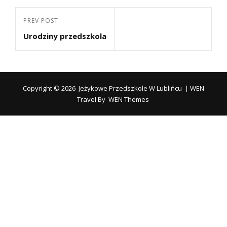
Nawigacja
Previous
PREV POST
wpisu
Urodziny przedszkola
Post
Copyright © 2026
Jeżykowe Przedszkole W Lublińcu
|
WEN
Travel By
WEN Themes