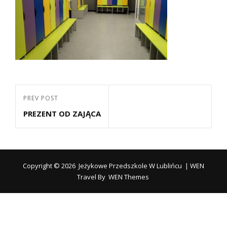
Nawigacja
Previous
PREV POST
wpisu
PREZENT OD ZAJĄCA
Post
Copyright © 2026
Jeżykowe Przedszkole W Lublińcu
|
WEN
Travel By
WEN Themes