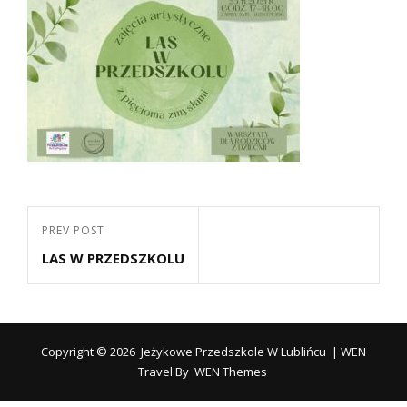
Nawigacja
Previous
PREV POST
wpisu
LAS W PRZEDSZKOLU
Post
Copyright © 2026
Jeżykowe Przedszkole W Lublińcu
|
WEN
Travel By
WEN Themes