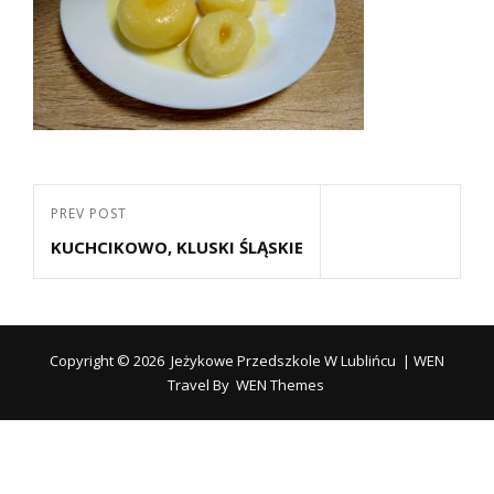
Nawigacja
Previous
PREV POST
wpisu
KUCHCIKOWO, KLUSKI ŚLĄSKIE
Post
Copyright © 2026
Jeżykowe Przedszkole W Lublińcu
|
WEN
Travel By
WEN Themes