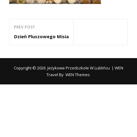
Nawigacja
Previous
PREV POST
wpisu
Dzień Pluszowego Misia
Post
Copyright © 2026
Jeżykowe Przedszkole W Lublińcu
|
WEN
Travel By
WEN Themes